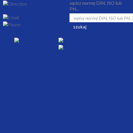
wpisz normę DIN, ISO lub
Sosnowiec,
PN...
Sielecka 6
biuro@maximet.eu
+48 32 266-27-06
szukaj
O firmie
KATALOG
ŚRUBY
Śruby z łbem sześciokątnym
Śruby z łbem walcowym
Śruby z łbem czworokątnym
Śruby z łbem soczewkowym
Śruby z łbem młoteczkowym
Śruby pasowane
Śruby pozostałe
NAKRĘTKI
Nakrętki sześciokątne
Nakrętki czworokątne
Nakrętki okrągłe
Nakrętki kołpakowe