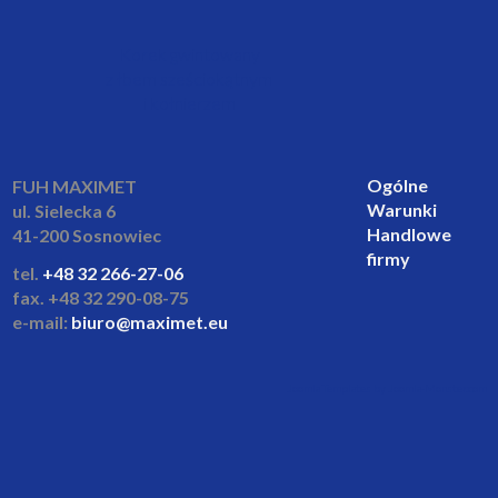
Korek gwintowany
z łbem sześciokątnym
i kołnierzem
Ogólne
FUH MAXIMET
Warunki
ul. Sielecka 6
Handlowe
41-200 Sosnowiec
firmy
tel.
+48 32 266-27-06
fax. +48 32 290-08-75
e-mail:
biuro@maximet.eu
Joomla Templates by Joomla-Monster.com