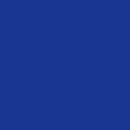
Nakrętki do zgrzewania
Nakrętki napinające
Nakrętki pozostałe
PODKŁADKI
Podkładki płaskie okrągłe
Podkładki sprężyste
Podkładki pozostałe
WKRĘTY
Wkręty do metalu
Wkręty dociskowe
Wkręty do blach
KOŁKI
Kołki sprężyste
Kołki stożkowe
Kołki walcowe
Kołki z karbami
Korki gwintowane
Pręty gwintowane
Wpusty
Zawleczki