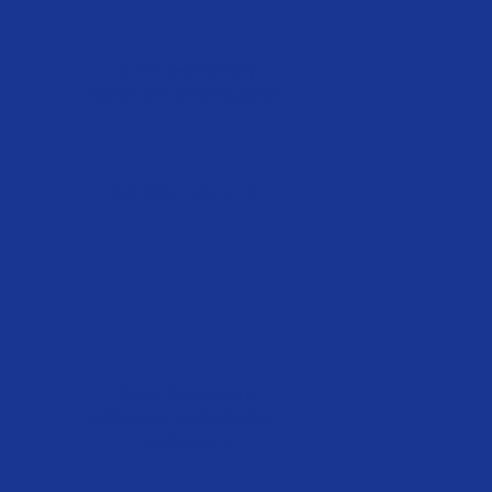
Korek gwintowany
z gniazdem sześciokątnym
DIN 908 | ISO - | PN -
Korek gwintowany
z gniazdem sześciokątnym
i kołnierzem