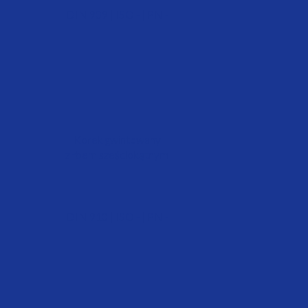
DIN 909 | ISO - | PN -
Korek gwintowany
z łbem sześciokątnym
DIN 910 | ISO - | PN -