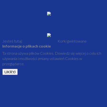
Pierścienie
Połączenia sprężane HV
Informator
techn.
Tabela gwintów
Oznaczenie stali nierdzewnych
Kontakt z nami
Jesteś tutaj:
Start
KATALOG
Korki gwintowane
Informacje o plikach cookie
Ta strona używa plików Cookies. Dowiedz się więcej o celu ich
używania i możliwości zmiany ustawień Cookies w
przeglądarce.
Czytaj więcej...
DIN 906 | ISO - | PN -